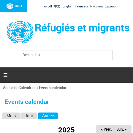
Jump to navigation
ONU
العربية
中文
English
Français
Русский
Español
Réfugiés et migrants
R
F
e
o
c
r
h
e
m
r

u
c
l
h
Accueil
›
Calendrier
›
Events calendar
a
e
Vous
r
i
êtes
r
Events calendar
ici
e
d
Mois
Jour
Année
(onglet actif)
O
e
r
n
e
2025
« Préc.
Suiv. »
g