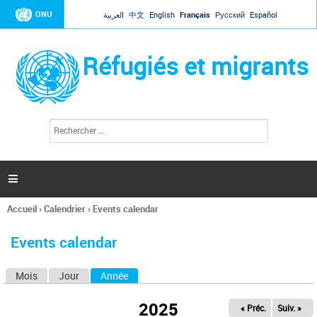
Jump to navigation
ONU
العربية
中文
English
Français
Русский
Español
Réfugiés et migrants
R
F
e
o
c
r
h
e
m
r

u
c
l
h
Accueil
›
Calendrier
›
Events calendar
a
e
Vous
r
i
êtes
r
Events calendar
ici
e
d
Mois
Jour
Année
(onglet actif)
O
e
r
n
e
2025
« Préc.
Suiv. »
g