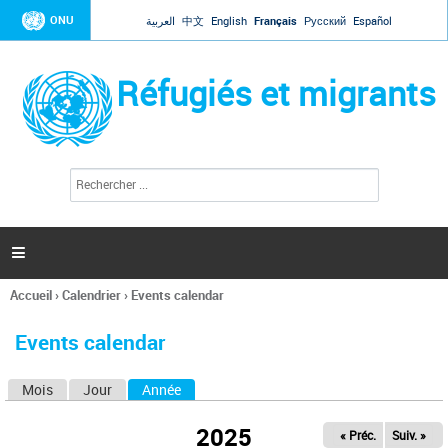
Jump to navigation
ONU
العربية
中文
English
Français
Русский
Español
Réfugiés et migrants
R
F
e
o
c
r
h
e
m
r

u
c
l
h
Accueil
›
Calendrier
›
Events calendar
a
e
Vous
r
i
êtes
r
Events calendar
ici
e
d
Mois
Jour
Année
(onglet actif)
O
e
r
n
e
2025
« Préc.
Suiv. »
g