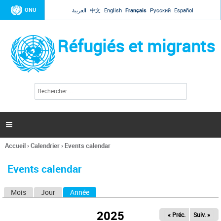
Jump to navigation
ONU
العربية
中文
English
Français
Русский
Español
Réfugiés et migrants
R
F
e
o
c
r
h
e
m
r

u
c
l
h
Accueil
›
Calendrier
›
Events calendar
a
e
Vous
r
i
êtes
r
Events calendar
ici
e
d
Mois
Jour
Année
(onglet actif)
O
e
r
n
e
2025
« Préc.
Suiv. »
g