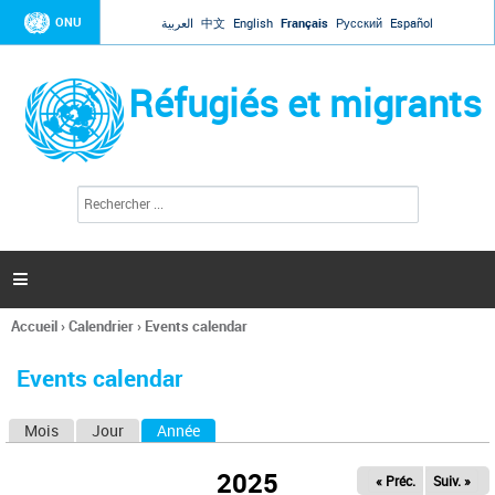
Jump to navigation
ONU
العربية
中文
English
Français
Русский
Español
Réfugiés et migrants
R
F
e
o
c
r
h
e
m
r

u
c
l
h
Accueil
›
Calendrier
›
Events calendar
a
e
Vous
r
i
êtes
r
Events calendar
ici
e
d
Mois
Jour
Année
(onglet actif)
O
e
r
n
e
2025
« Préc.
Suiv. »
g