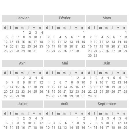
c
l
h
e
e
r
t
Janvier
Février
Mars
c
s
h
d
l
m
m
j
v
s
d
l
m
m
j
v
s
d
l
m
m
j
v
s
p
1
2
3
4
1
1
e
5
6
7
8
9
10
11
2
3
4
5
6
7
8
2
3
4
5
6
7
8
r
12
13
14
15
16
17
18
9
10
11
12
13
14
15
9
10
11
12
13
14
15
i
19
20
21
22
23
24
25
16
17
18
19
20
21
22
16
17
18
19
20
21
22
26
27
28
29
30
31
23
24
25
26
27
28
23
24
25
26
27
28
29
n
30
31
c
Avril
Mai
Juin
i
p
d
l
m
m
j
v
s
d
l
m
m
j
v
s
d
l
m
m
j
v
s
1
2
3
4
5
1
2
3
1
2
3
4
5
6
7
a
6
7
8
9
10
11
12
4
5
6
7
8
9
10
8
9
10
11
12
13
14
u
13
14
15
16
17
18
19
11
12
13
14
15
16
17
15
16
17
18
19
20
21
20
21
22
23
24
25
26
18
19
20
21
22
23
24
22
23
24
25
26
27
28
x
27
28
29
30
25
26
27
28
29
30
31
29
30
Juillet
Août
Septembre
d
l
m
m
j
v
s
d
l
m
m
j
v
s
d
l
m
m
j
v
s
1
2
3
4
5
1
2
1
2
3
4
5
6
6
7
8
9
10
11
12
3
4
5
6
7
8
9
7
8
9
10
11
12
13
13
14
15
16
17
18
19
10
11
12
13
14
15
16
14
15
16
17
18
19
20