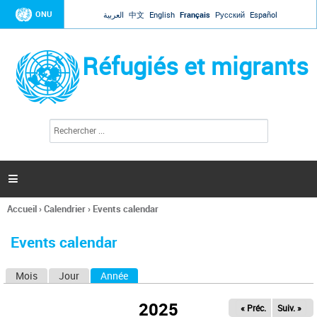
Jump to navigation
ONU
العربية
中文
English
Français
Русский
Español
Réfugiés et migrants
R
F
e
o
c
r
h
e
m
r

u
c
l
h
Accueil
›
Calendrier
›
Events calendar
a
e
Vous
r
i
êtes
r
Events calendar
ici
e
d
Mois
Jour
Année
(onglet actif)
O
e
r
n
e
2025
« Préc.
Suiv. »
g