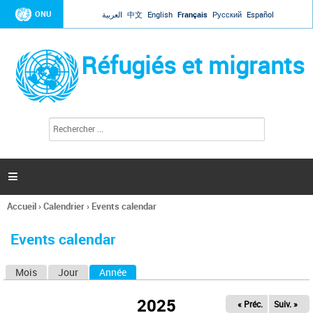
Jump to navigation
ONU
العربية
中文
English
Français
Русский
Español
Réfugiés et migrants
R
F
e
o
c
r
h
e
m
r

u
c
l
h
Accueil
›
Calendrier
›
Events calendar
a
e
Vous
r
i
êtes
r
Events calendar
ici
e
d
Mois
Jour
Année
(onglet actif)
O
e
r
n
e
2025
« Préc.
Suiv. »
g