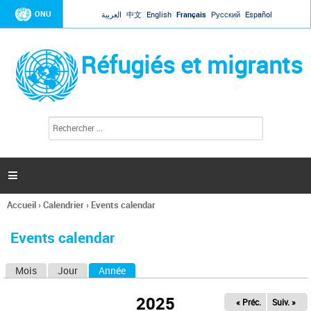
Jump to navigation
ONU
العربية
中文
English
Français
Русский
Español
Réfugiés et migrants
R
F
e
o
c
r
h
e
m
r

u
c
l
h
Accueil
›
Calendrier
›
Events calendar
a
e
Vous
r
i
êtes
r
Events calendar
ici
e
d
Mois
Jour
Année
(onglet actif)
O
e
r
n
e
2025
« Préc.
Suiv. »
g