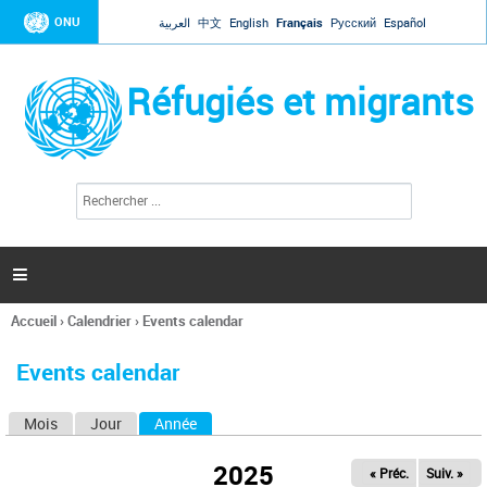
Jump to navigation
ONU
العربية
中文
English
Français
Русский
Español
Réfugiés et migrants
R
F
e
o
c
r
h
e
m
r

u
c
l
h
Accueil
›
Calendrier
›
Events calendar
a
e
Vous
r
i
êtes
r
Events calendar
ici
e
d
Mois
Jour
Année
(onglet actif)
O
e
r
n
e
2025
« Préc.
Suiv. »
g