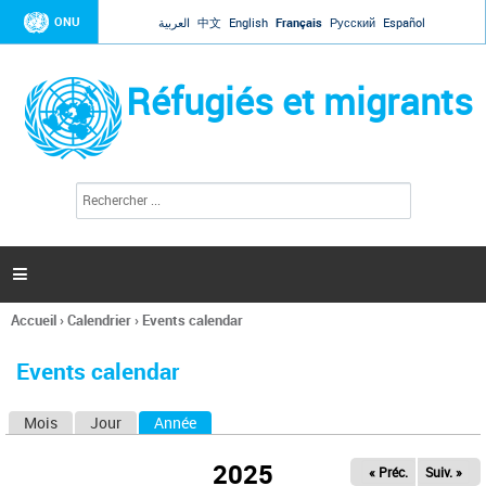
Jump to navigation
ONU
العربية
中文
English
Français
Русский
Español
Réfugiés et migrants
R
F
e
o
c
r
h
e
m
r

u
c
l
h
Accueil
›
Calendrier
›
Events calendar
a
e
Vous
r
i
êtes
r
Events calendar
ici
e
d
Mois
Jour
Année
(onglet actif)
O
e
r
n
e
2025
« Préc.
Suiv. »
g