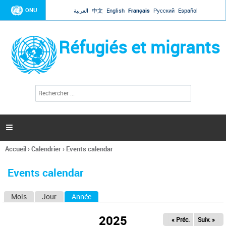
Jump to navigation
ONU
العربية
中文
English
Français
Русский
Español
Réfugiés et migrants
R
F
e
o
c
r
h
e
m
r

u
c
l
h
Accueil
›
Calendrier
›
Events calendar
a
e
Vous
r
i
êtes
r
Events calendar
ici
e
d
Mois
Jour
Année
(onglet actif)
O
e
r
n
e
2025
« Préc.
Suiv. »
g