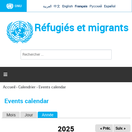
Jump to navigation
ONU
العربية
中文
English
Français
Русский
Español
Réfugiés et migrants
R
F
e
o
c
r
h
e
m
r

u
c
l
h
Accueil
›
Calendrier
›
Events calendar
a
e
Vous
r
i
êtes
r
Events calendar
ici
e
d
Mois
Jour
Année
(onglet actif)
O
e
r
n
e
2025
« Préc.
Suiv. »
g