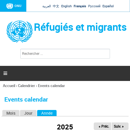
Jump to navigation
ONU
العربية
中文
English
Français
Русский
Español
Réfugiés et migrants
R
F
e
o
c
r
h
e
m
r

u
c
l
h
Accueil
›
Calendrier
›
Events calendar
a
e
Vous
r
i
êtes
r
Events calendar
ici
e
d
Mois
Jour
Année
(onglet actif)
O
e
r
n
e
2025
« Préc.
Suiv. »
g