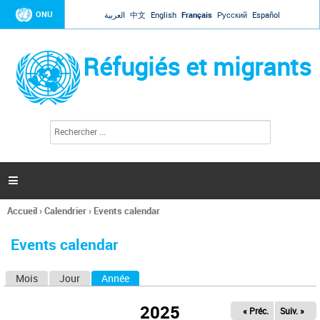
Jump to navigation
ONU
العربية
中文
English
Français
Русский
Español
Réfugiés et migrants
R
F
e
o
c
r
h
e
m
r

u
c
l
h
Accueil
›
Calendrier
›
Events calendar
a
e
Vous
r
i
êtes
r
Events calendar
ici
e
d
Mois
Jour
Année
(onglet actif)
O
e
r
n
e
2025
« Préc.
Suiv. »
g