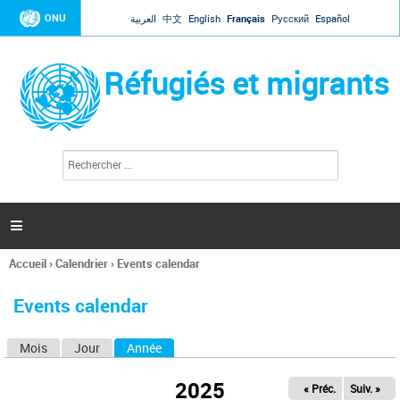
Jump to navigation
ONU
العربية
中文
English
Français
Русский
Español
Réfugiés et migrants
R
F
e
o
c
r
h
e
m
r

u
c
l
h
Accueil
›
Calendrier
›
Events calendar
a
e
Vous
r
i
êtes
r
Events calendar
ici
e
d
Mois
Jour
Année
(onglet actif)
O
e
r
n
e
2025
« Préc.
Suiv. »
g