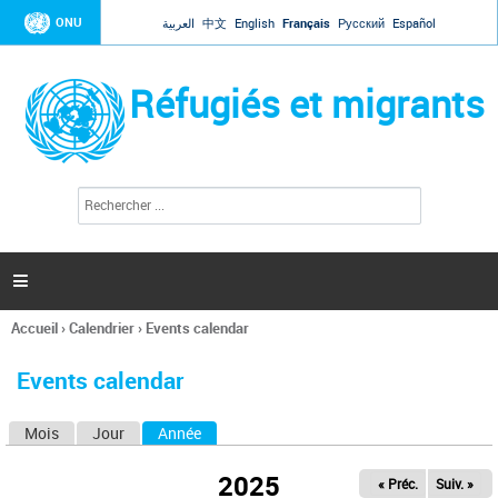
Jump to navigation
ONU
العربية
中文
English
Français
Русский
Español
Réfugiés et migrants
R
F
e
o
c
r
h
e
m
r

u
c
l
h
Accueil
›
Calendrier
›
Events calendar
a
e
Vous
r
i
êtes
r
Events calendar
ici
e
d
Mois
Jour
Année
(onglet actif)
O
e
r
n
e
2025
« Préc.
Suiv. »
g