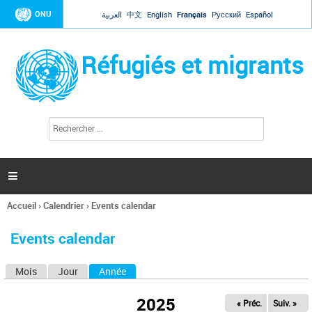
Jump to navigation
ONU
العربية
中文
English
Français
Русский
Español
Réfugiés et migrants
R
F
e
o
c
r
h
e
m
r

u
c
l
h
Accueil
›
Calendrier
›
Events calendar
a
e
Vous
r
i
êtes
r
Events calendar
ici
e
d
Mois
Jour
Année
(onglet actif)
O
e
r
n
e
2025
« Préc.
Suiv. »
g