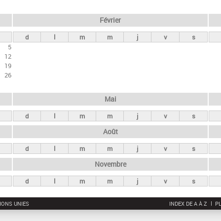
Février
d
l
m
m
j
v
s
5
12
19
26
Mai
d
l
m
m
j
v
s
Août
d
l
m
m
j
v
s
Novembre
d
l
m
m
j
v
s
IONS UNIES
INDEX DE A À Z
PL