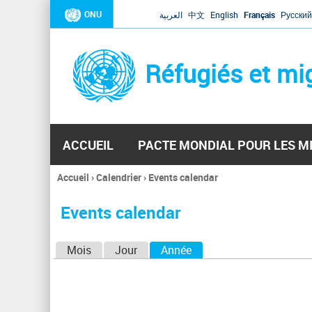
ONU
العربية
中文
English
Français
Русский
Réfugiés et mi
ACCUEIL
PACTE MONDIAL POUR LES M
Accueil
›
Calendrier
›
Events calendar
Vous
êtes
Events calendar
ici
O
Mois
Jour
Année
(onglet actif)
n
g
l