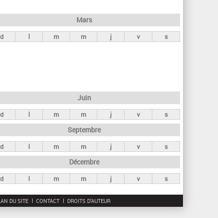
h
e
Mars
r
d
l
m
m
j
v
s
c
h
e
Juin
d
l
m
m
j
v
s
Septembre
d
l
m
m
j
v
s
Décembre
d
l
m
m
j
v
s
AN DU SITE
CONTACT
DROITS D'AUTEUR