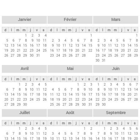
c
l
h
e
e
r
t
Janvier
Février
Mars
c
s
h
d
l
m
m
j
v
s
d
l
m
m
j
v
s
d
l
m
m
j
v
s
p
1
2
3
4
1
1
e
5
6
7
8
9
10
11
2
3
4
5
6
7
8
2
3
4
5
6
7
8
r
12
13
14
15
16
17
18
9
10
11
12
13
14
15
9
10
11
12
13
14
15
i
19
20
21
22
23
24
25
16
17
18
19
20
21
22
16
17
18
19
20
21
22
26
27
28
29
30
31
23
24
25
26
27
28
23
24
25
26
27
28
29
n
30
31
c
Avril
Mai
Juin
i
p
d
l
m
m
j
v
s
d
l
m
m
j
v
s
d
l
m
m
j
v
s
1
2
3
4
5
1
2
3
1
2
3
4
5
6
7
a
6
7
8
9
10
11
12
4
5
6
7
8
9
10
8
9
10
11
12
13
14
u
13
14
15
16
17
18
19
11
12
13
14
15
16
17
15
16
17
18
19
20
21
20
21
22
23
24
25
26
18
19
20
21
22
23
24
22
23
24
25
26
27
28
x
27
28
29
30
25
26
27
28
29
30
31
29
30
Juillet
Août
Septembre
d
l
m
m
j
v
s
d
l
m
m
j
v
s
d
l
m
m
j
v
s
1
2
3
4
5
1
2
1
2
3
4
5
6
6
7
8
9
10
11
12
3
4
5
6
7
8
9
7
8
9
10
11
12
13
13
14
15
16
17
18
19
10
11
12
13
14
15
16
14
15
16
17
18
19
20