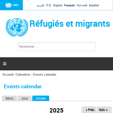
Jump to navigation
ONU
العربية
中文
English
Français
Русский
Español
Réfugiés et migrants
R
F
e
o
c
r
h
e
m
r

u
c
l
h
Accueil
›
Calendrier
›
Events calendar
a
e
Vous
r
i
êtes
r
Events calendar
ici
e
d
Mois
Jour
Année
(onglet actif)
O
e
r
n
e
2025
« Préc.
Suiv. »
g