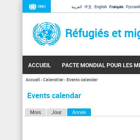
ONU
العربية
中文
English
Français
Русский
Réfugiés et mi
ACCUEIL
PACTE MONDIAL POUR LES M
Accueil
›
Calendrier
›
Events calendar
Vous
êtes
Events calendar
ici
O
Mois
Jour
Année
(onglet actif)
n
g
l