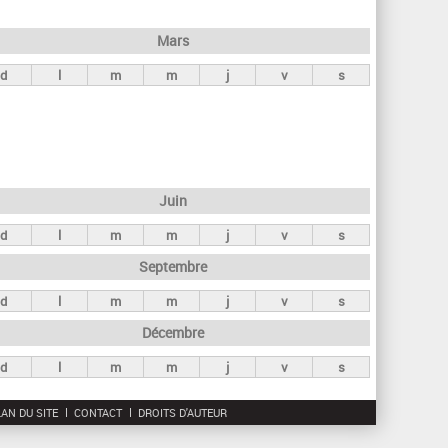
h
e
Mars
r
d
l
m
m
j
v
s
c
h
e
Juin
d
l
m
m
j
v
s
Septembre
d
l
m
m
j
v
s
Décembre
d
l
m
m
j
v
s
AN DU SITE
CONTACT
DROITS D'AUTEUR