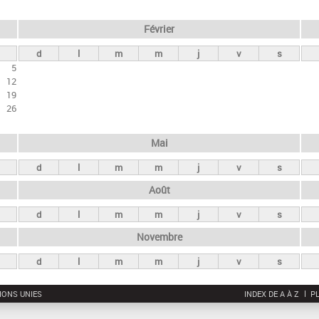
Février
d
l
m
m
j
v
s
5
12
19
26
Mai
d
l
m
m
j
v
s
Août
d
l
m
m
j
v
s
Novembre
d
l
m
m
j
v
s
IONS UNIES
INDEX DE A À Z
PL