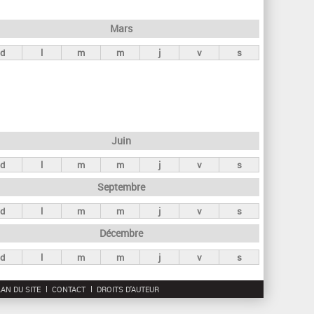
h
e
Mars
r
d
l
m
m
j
v
s
c
h
e
Juin
d
l
m
m
j
v
s
Septembre
d
l
m
m
j
v
s
Décembre
d
l
m
m
j
v
s
AN DU SITE
CONTACT
DROITS D'AUTEUR