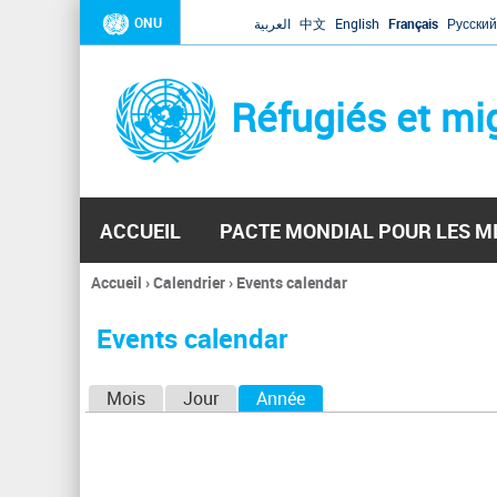
ONU
العربية
中文
English
Français
Русский
Réfugiés et mi
ACCUEIL
PACTE MONDIAL POUR LES M
Accueil
›
Calendrier
›
Events calendar
Vous
êtes
Events calendar
ici
O
Mois
Jour
Année
(onglet actif)
n
g
l