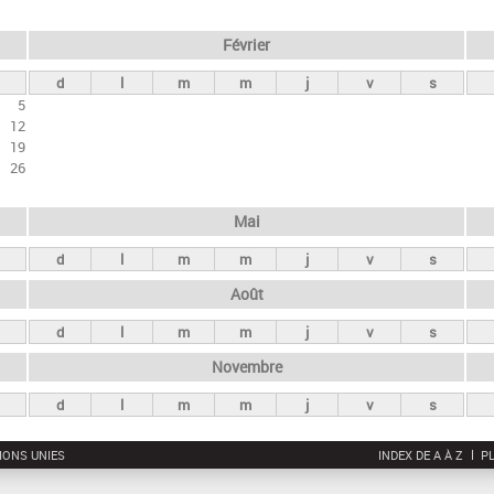
Février
d
l
m
m
j
v
s
5
12
19
26
Mai
d
l
m
m
j
v
s
Août
d
l
m
m
j
v
s
Novembre
d
l
m
m
j
v
s
IONS UNIES
INDEX DE A À Z
PL