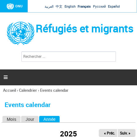
Jump to navigation
ONU
العربية
中文
English
Français
Русский
Español
Réfugiés et migrants
R
F
e
o
c
r
h
e
m
r

u
c
l
h
Accueil
›
Calendrier
›
Events calendar
a
e
Vous
r
i
êtes
r
Events calendar
ici
e
d
Mois
Jour
Année
(onglet actif)
O
e
r
n
e
2025
« Préc.
Suiv. »
g