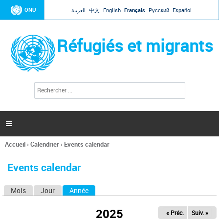
Jump to navigation
ONU
العربية
中文
English
Français
Русский
Español
Réfugiés et migrants
R
F
e
o
c
r
h
e
m
r

u
c
l
h
Accueil
›
Calendrier
›
Events calendar
a
e
Vous
r
i
êtes
r
Events calendar
ici
e
d
Mois
Jour
Année
(onglet actif)
O
e
r
n
e
2025
« Préc.
Suiv. »
g