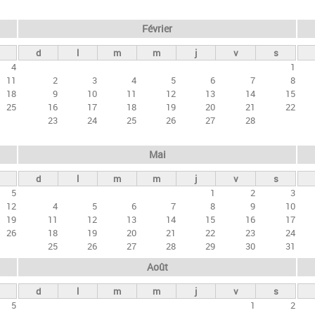
Février
d
l
m
m
j
v
s
4
1
11
2
3
4
5
6
7
8
18
9
10
11
12
13
14
15
25
16
17
18
19
20
21
22
23
24
25
26
27
28
Mai
d
l
m
m
j
v
s
5
1
2
3
12
4
5
6
7
8
9
10
19
11
12
13
14
15
16
17
26
18
19
20
21
22
23
24
25
26
27
28
29
30
31
Août
d
l
m
m
j
v
s
5
1
2