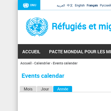
ONU
العربية
中文
English
Français
Русский
Réfugiés et mi
ACCUEIL
PACTE MONDIAL POUR LES M
Accueil
›
Calendrier
›
Events calendar
Vous
êtes
Events calendar
ici
O
Mois
Jour
Année
(onglet actif)
n
g
l