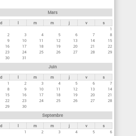
h
e
Mars
r
d
l
m
m
j
v
s
c
1
h
2
3
4
5
6
7
8
e
9
10
11
12
13
14
15
16
17
18
19
20
21
22
23
24
25
26
27
28
29
30
31
Juin
d
l
m
m
j
v
s
1
2
3
4
5
6
7
8
9
10
11
12
13
14
15
16
17
18
19
20
21
22
23
24
25
26
27
28
29
30
Septembre
d
l
m
m
j
v
s
1
2
3
4
5
6