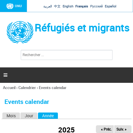
Jump to navigation
ONU
العربية
中文
English
Français
Русский
Español
Réfugiés et migrants
R
F
e
o
c
r
h
e
m
r

u
c
l
h
Accueil
›
Calendrier
›
Events calendar
a
e
Vous
r
i
êtes
r
Events calendar
ici
e
d
Mois
Jour
Année
(onglet actif)
O
e
r
n
e
2025
« Préc.
Suiv. »
g