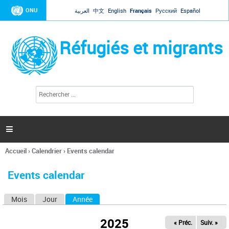
Jump to navigation
ONU
العربية
中文
English
Français
Русский
Español
Réfugiés et migrants
R
F
e
o
c
r
h
e
m
r

u
c
l
h
Accueil
›
Calendrier
›
Events calendar
a
e
Vous
r
i
êtes
r
Events calendar
ici
e
d
Mois
Jour
Année
(onglet actif)
O
e
r
n
e
2025
« Préc.
Suiv. »
g