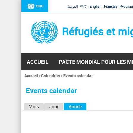
ONU
العربية
中文
English
Français
Русский
Réfugiés et mi
ACCUEIL
PACTE MONDIAL POUR LES M
Accueil
›
Calendrier
›
Events calendar
Vous
êtes
Events calendar
ici
O
Mois
Jour
Année
(onglet actif)
n
g
l