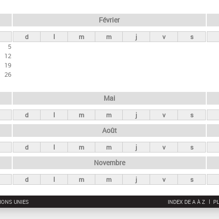
Février
d
l
m
m
j
v
s
5
12
19
26
Mai
d
l
m
m
j
v
s
Août
d
l
m
m
j
v
s
Novembre
d
l
m
m
j
v
s
IONS UNIES
INDEX DE A À Z
PL