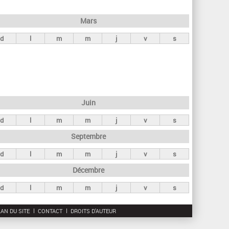
h
e
Mars
r
d
l
m
m
j
v
s
c
h
e
Juin
d
l
m
m
j
v
s
Septembre
d
l
m
m
j
v
s
Décembre
d
l
m
m
j
v
s
AN DU SITE
CONTACT
DROITS D'AUTEUR