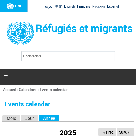
Jump to navigation
ONU
العربية
中文
English
Français
Русский
Español
Réfugiés et migrants
R
F
e
o
c
r
h
e
m
r

u
c
l
h
Accueil
›
Calendrier
›
Events calendar
a
e
Vous
r
i
êtes
r
Events calendar
ici
e
d
Mois
Jour
Année
(onglet actif)
O
e
r
n
e
2025
« Préc.
Suiv. »
g