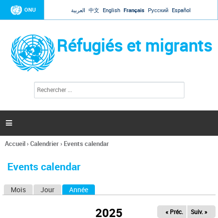
Jump to navigation
ONU
العربية
中文
English
Français
Русский
Español
Réfugiés et migrants
R
F
e
o
c
r
h
e
m
r

u
c
l
h
Accueil
›
Calendrier
›
Events calendar
a
e
Vous
r
i
êtes
r
Events calendar
ici
e
d
Mois
Jour
Année
(onglet actif)
O
e
r
n
e
2025
« Préc.
Suiv. »
g