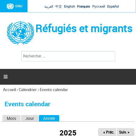
Jump to navigation
ONU
العربية
中文
English
Français
Русский
Español
Réfugiés et migrants
R
F
e
o
c
r
h
e
m
r

u
c
l
h
Accueil
›
Calendrier
›
Events calendar
a
e
Vous
r
i
êtes
r
Events calendar
ici
e
d
Mois
Jour
Année
(onglet actif)
O
e
r
n
e
2025
« Préc.
Suiv. »
g