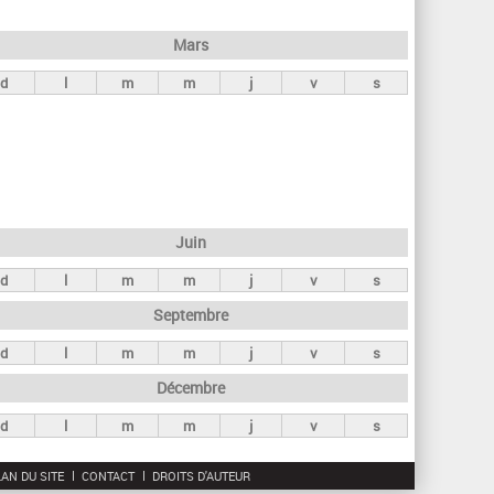
h
e
Mars
r
d
l
m
m
j
v
s
c
h
e
Juin
d
l
m
m
j
v
s
Septembre
d
l
m
m
j
v
s
Décembre
d
l
m
m
j
v
s
AN DU SITE
CONTACT
DROITS D'AUTEUR