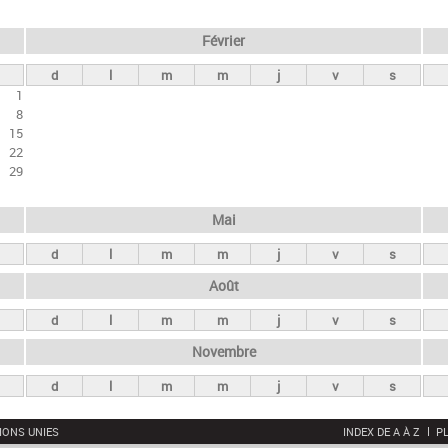
Février
d
l
m
m
j
v
s
1
8
15
22
29
Mai
d
l
m
m
j
v
s
Août
d
l
m
m
j
v
s
Novembre
d
l
m
m
j
v
s
IONS UNIES
INDEX DE A À Z
PL