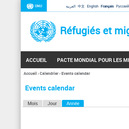
ONU
العربية
中文
English
Français
Русский
Réfugiés et mi
ACCUEIL
PACTE MONDIAL POUR LES M
Accueil
›
Calendrier
›
Events calendar
Vous
êtes
Events calendar
ici
O
Mois
Jour
Année
(onglet actif)
n
g
l