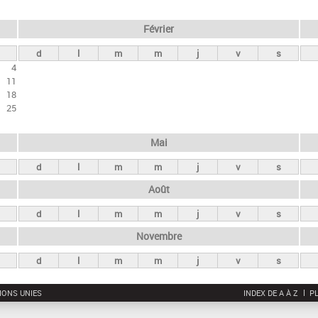
Février
d
l
m
m
j
v
s
4
11
18
25
Mai
d
l
m
m
j
v
s
Août
d
l
m
m
j
v
s
Novembre
d
l
m
m
j
v
s
IONS UNIES
INDEX DE A À Z
PL