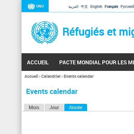
ONU
العربية
中文
English
Français
Русский
Réfugiés et mi
ACCUEIL
PACTE MONDIAL POUR LES M
Accueil
›
Calendrier
›
Events calendar
Vous
êtes
Events calendar
ici
O
Mois
Jour
Année
(onglet actif)
n
g
l