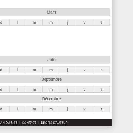
h
e
Mars
r
d
l
m
m
j
v
s
c
h
e
Juin
d
l
m
m
j
v
s
Septembre
d
l
m
m
j
v
s
Décembre
d
l
m
m
j
v
s
AN DU SITE
CONTACT
DROITS D'AUTEUR