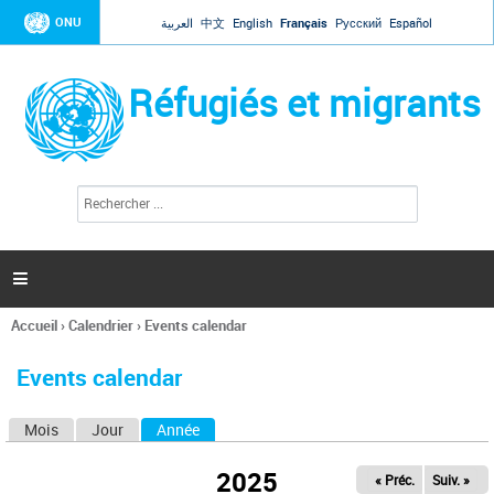
Jump to navigation
ONU
العربية
中文
English
Français
Русский
Español
Réfugiés et migrants
R
F
e
o
c
r
h
e
m
r

u
c
l
h
Accueil
›
Calendrier
›
Events calendar
a
e
Vous
r
i
êtes
r
Events calendar
ici
e
d
Mois
Jour
Année
(onglet actif)
O
e
r
n
e
2025
« Préc.
Suiv. »
g