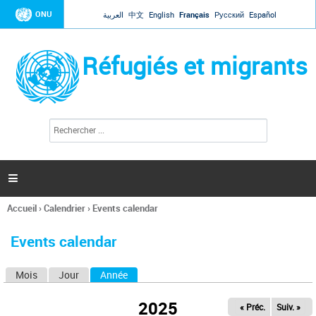
Jump to navigation
ONU
العربية
中文
English
Français
Русский
Español
Réfugiés et migrants
R
F
e
o
c
r
h
e
m
r

u
c
l
h
Accueil
›
Calendrier
›
Events calendar
a
e
Vous
r
i
êtes
r
Events calendar
ici
e
d
Mois
Jour
Année
(onglet actif)
O
e
r
n
e
2025
« Préc.
Suiv. »
g