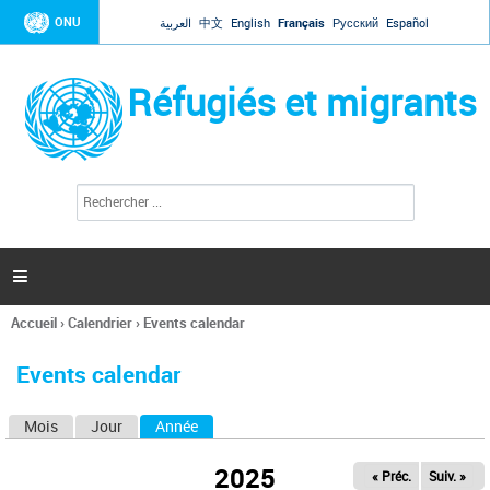
Jump to navigation
ONU
العربية
中文
English
Français
Русский
Español
Réfugiés et migrants
R
F
e
o
c
r
h
e
m
r

u
c
l
h
Accueil
›
Calendrier
›
Events calendar
a
e
Vous
r
i
êtes
r
Events calendar
ici
e
d
Mois
Jour
Année
(onglet actif)
O
e
r
n
e
2025
« Préc.
Suiv. »
g