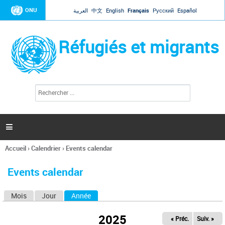
Jump to navigation
ONU
العربية
中文
English
Français
Русский
Español
Réfugiés et migrants
R
F
e
o
c
r
h
e
m
r

u
c
l
h
Accueil
›
Calendrier
›
Events calendar
a
e
Vous
r
i
êtes
r
Events calendar
ici
e
d
Mois
Jour
Année
(onglet actif)
O
e
r
n
e
2025
« Préc.
Suiv. »
g