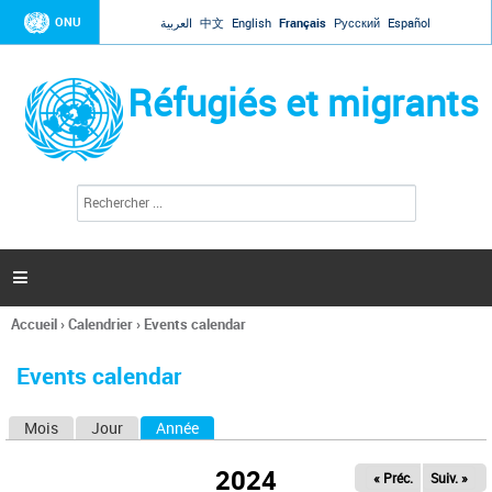
Jump to navigation
ONU
العربية
中文
English
Français
Русский
Español
Réfugiés et migrants
R
F
e
o
c
r
h
e
m
r

u
c
l
h
Accueil
›
Calendrier
›
Events calendar
a
e
Vous
r
i
êtes
r
Events calendar
ici
e
d
Mois
Jour
Année
(onglet actif)
O
e
r
n
e
2024
« Préc.
Suiv. »
g