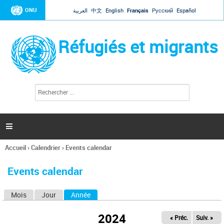
Jump to navigation
ONU
العربية
中文
English
Français
Русский
Español
Réfugiés et migrants
R
F
e
o
c
r
h
e
m
r

u
c
l
h
Accueil
›
Calendrier
›
Events calendar
a
e
Vous
r
i
êtes
r
Events calendar
ici
e
d
Mois
Jour
Année
(onglet actif)
O
e
r
n
e
2024
« Préc.
Suiv. »
g