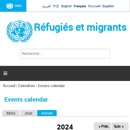
Jump to navigation
ONU
العربية
中文
English
Français
Русский
Español
Réfugiés et migrants
R
F
e
o
c
r
h
e
m
r

u
c
l
h
Accueil
›
Calendrier
›
Events calendar
a
e
Vous
r
i
êtes
r
Events calendar
ici
e
d
Mois
Jour
Année
(onglet actif)
O
e
r
n
e
2024
« Préc.
Suiv. »
g