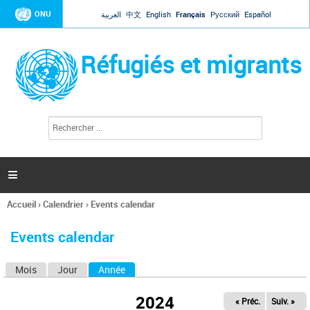
Jump to navigation
ONU
العربية
中文
English
Français
Русский
Español
Réfugiés et migrants
R
F
e
o
c
r
h
e
m
r

u
c
l
h
Accueil
›
Calendrier
›
Events calendar
a
e
Vous
r
i
êtes
r
Events calendar
ici
e
d
Mois
Jour
Année
(onglet actif)
O
e
r
n
e
2024
« Préc.
Suiv. »
g