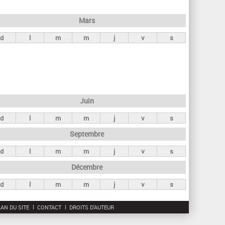
h
e
Mars
r
d
l
m
m
j
v
s
c
h
e
Juin
d
l
m
m
j
v
s
Septembre
d
l
m
m
j
v
s
Décembre
d
l
m
m
j
v
s
AN DU SITE
CONTACT
DROITS D'AUTEUR