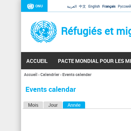
ONU
العربية
中文
English
Français
Русский
Réfugiés et mi
ACCUEIL
PACTE MONDIAL POUR LES M
Accueil
›
Calendrier
›
Events calendar
Vous
êtes
Events calendar
ici
O
Mois
Jour
Année
(onglet actif)
n
g
l