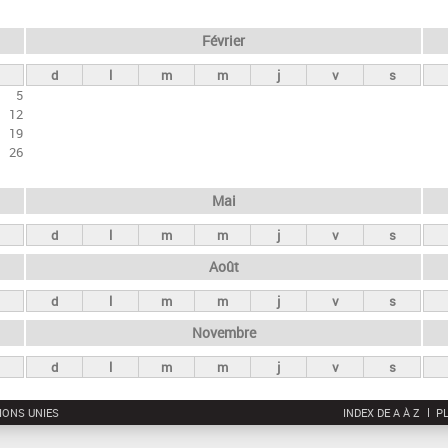
Février
d
l
m
m
j
v
s
5
12
19
26
Mai
d
l
m
m
j
v
s
Août
d
l
m
m
j
v
s
Novembre
d
l
m
m
j
v
s
IONS UNIES
INDEX DE A À Z
PL