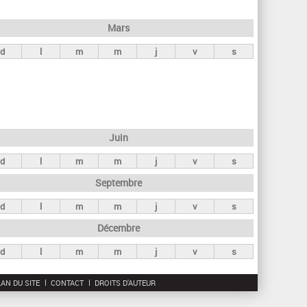
h
e
Mars
r
d
l
m
m
j
v
s
c
h
e
Juin
d
l
m
m
j
v
s
Septembre
d
l
m
m
j
v
s
Décembre
d
l
m
m
j
v
s
AN DU SITE
CONTACT
DROITS D'AUTEUR