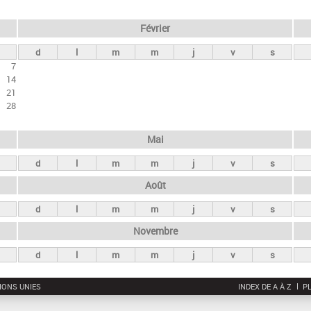
Février
d
l
m
m
j
v
s
7
14
21
28
Mai
d
l
m
m
j
v
s
Août
d
l
m
m
j
v
s
Novembre
d
l
m
m
j
v
s
IONS UNIES
INDEX DE A À Z
PL