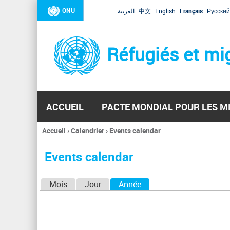
ONU
العربية
中文
English
Français
Русский
Réfugiés et mi
ACCUEIL
PACTE MONDIAL POUR LES M
Accueil
›
Calendrier
›
Events calendar
Vous
êtes
Events calendar
ici
O
Mois
Jour
Année
(onglet actif)
n
g
l