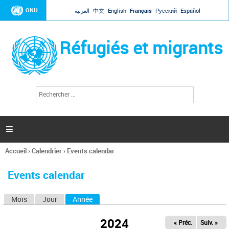
Jump to navigation
ONU
العربية
中文
English
Français
Русский
Español
Réfugiés et migrants
R
F
e
o
c
r
h
e
m
r

u
c
l
h
Accueil
›
Calendrier
›
Events calendar
a
e
Vous
r
i
êtes
r
Events calendar
ici
e
d
Mois
Jour
Année
(onglet actif)
O
e
r
n
e
2024
« Préc.
Suiv. »
g