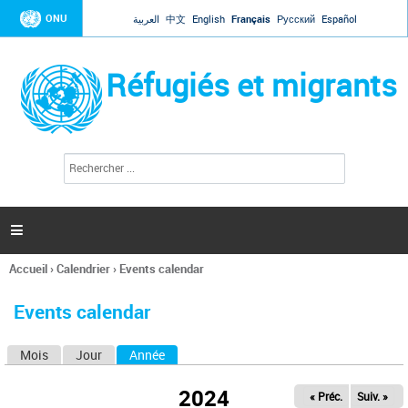
Jump to navigation
ONU
العربية
中文
English
Français
Русский
Español
Réfugiés et migrants
R
F
e
o
c
r
h
e
m
r

u
c
l
h
Accueil
›
Calendrier
›
Events calendar
a
e
Vous
r
i
êtes
r
Events calendar
ici
e
d
Mois
Jour
Année
(onglet actif)
O
e
r
n
e
2024
« Préc.
Suiv. »
g