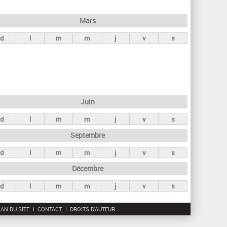
h
e
Mars
r
d
l
m
m
j
v
s
c
h
e
Juin
d
l
m
m
j
v
s
Septembre
d
l
m
m
j
v
s
Décembre
d
l
m
m
j
v
s
AN DU SITE
CONTACT
DROITS D'AUTEUR