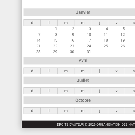
e
Janvier
t
d
l
m
m
j
v
s
s
1
2
3
4
5
p
7
8
9
10
11
12
r
14
15
16
17
18
19
21
22
23
24
25
26
i
28
29
30
31
n
Avril
c
d
l
m
m
j
v
s
i
Juillet
p
a
d
l
m
m
j
v
s
u
Octobre
x
d
l
m
m
j
v
s
DROITS D'AUTEUR © 2026 ORGANISATION DES NAT