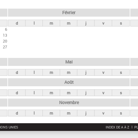
Février
d
l
m
m
j
v
s
6
13
20
27
Mai
d
l
m
m
j
v
s
Août
d
l
m
m
j
v
s
Novembre
d
l
m
m
j
v
s
IONS UNIES
INDEX DE A À Z
PL