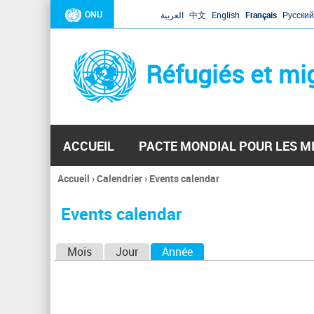
ONU
العربية
中文
English
Français
Русский
Réfugiés et mi
ACCUEIL
PACTE MONDIAL POUR LES M
Accueil
›
Calendrier
›
Events calendar
Vous
êtes
Events calendar
ici
O
Mois
Jour
Année
(onglet actif)
n
g
l