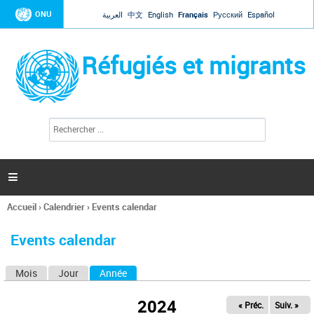
Jump to navigation
ONU
العربية
中文
English
Français
Русский
Español
Réfugiés et migrants
R
F
e
o
c
r
h
e
m
r

u
c
l
h
Accueil
›
Calendrier
›
Events calendar
a
e
Vous
r
i
êtes
r
Events calendar
ici
e
d
Mois
Jour
Année
(onglet actif)
O
e
r
n
e
2024
« Préc.
Suiv. »
g