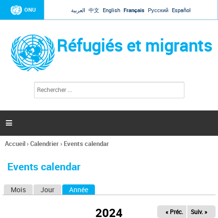
Jump to navigation
ONU
العربية
中文
English
Français
Русский
Español
Réfugiés et migrants
R
F
e
o
c
r
h
e
m
r

u
c
l
h
Accueil
›
Calendrier
›
Events calendar
a
e
Vous
r
i
êtes
r
Events calendar
ici
e
d
Mois
Jour
Année
(onglet actif)
O
e
r
n
e
2024
« Préc.
Suiv. »
g