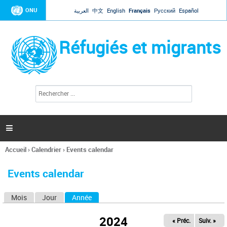
Jump to navigation
ONU
العربية
中文
English
Français
Русский
Español
Réfugiés et migrants
R
F
e
o
c
r
h
e
m
r

u
c
l
h
Accueil
›
Calendrier
›
Events calendar
a
e
Vous
r
i
êtes
r
Events calendar
ici
e
d
Mois
Jour
Année
(onglet actif)
O
e
r
n
e
2024
« Préc.
Suiv. »
g