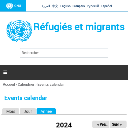
Jump to navigation
ONU
العربية
中文
English
Français
Русский
Español
Réfugiés et migrants
R
F
e
o
c
r
h
e
m
r

u
c
l
h
Accueil
›
Calendrier
›
Events calendar
a
e
Vous
r
i
êtes
r
Events calendar
ici
e
d
Mois
Jour
Année
(onglet actif)
O
e
r
n
e
2024
« Préc.
Suiv. »
g