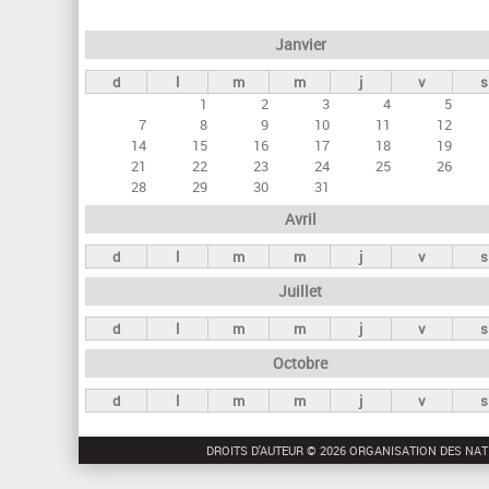
e
Janvier
t
d
l
m
m
j
v
s
s
1
2
3
4
5
p
7
8
9
10
11
12
r
14
15
16
17
18
19
21
22
23
24
25
26
i
28
29
30
31
n
Avril
c
d
l
m
m
j
v
s
i
Juillet
p
a
d
l
m
m
j
v
s
u
Octobre
x
d
l
m
m
j
v
s
DROITS D'AUTEUR © 2026 ORGANISATION DES NAT