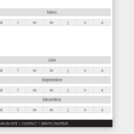
h
e
Mars
r
d
l
m
m
j
v
s
c
h
e
Juin
d
l
m
m
j
v
s
Septembre
d
l
m
m
j
v
s
Décembre
d
l
m
m
j
v
s
AN DU SITE
CONTACT
DROITS D'AUTEUR