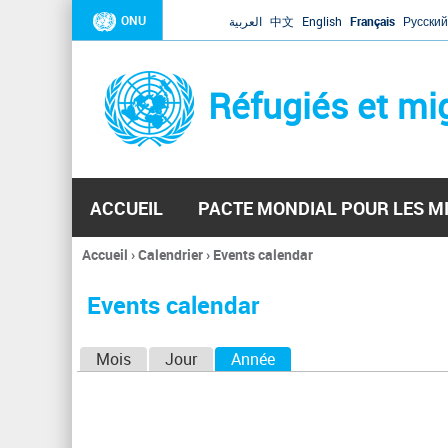
ONU
العربية
中文
English
Français
Русский
Réfugiés et mi
ACCUEIL
PACTE MONDIAL POUR LES M
Accueil
›
Calendrier
›
Events calendar
Vous
êtes
Events calendar
ici
O
Mois
Jour
Année
(onglet actif)
n
g
l