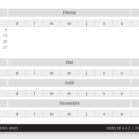
Février
d
l
m
m
j
v
s
6
13
20
27
Mai
d
l
m
m
j
v
s
Août
d
l
m
m
j
v
s
Novembre
d
l
m
m
j
v
s
IONS UNIES
INDEX DE A À Z
PL